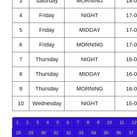
3
Saturday
MORNING
18-
4
Friday
NIGHT
17-
5
Friday
MIDDAY
17-
6
Friday
MORNING
17-
7
Thursday
NIGHT
16-
8
Thursday
MIDDAY
16-
9
Thursday
MORNING
16-
10
Wednesday
NIGHT
15-
1
2
3
4
5
6
7
8
9
10
11
12
28
29
30
31
32
33
34
35
36
37