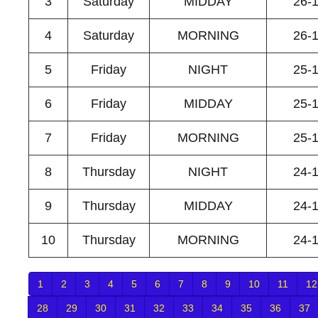
3
Saturday
MIDDAY
26-
4
Saturday
MORNING
26-
5
Friday
NIGHT
25-
6
Friday
MIDDAY
25-
7
Friday
MORNING
25-
8
Thursday
NIGHT
24-
9
Thursday
MIDDAY
24-
10
Thursday
MORNING
24-
1
2
3
4
5
6
7
8
9
10
11
12
28
29
30
31
32
33
34
35
36
37