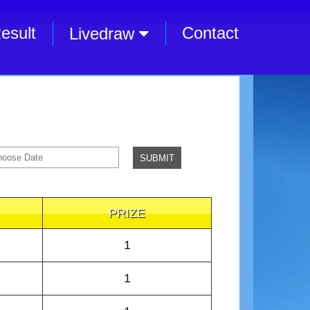
esult
Contact
Livedraw
PRIZE
1
1