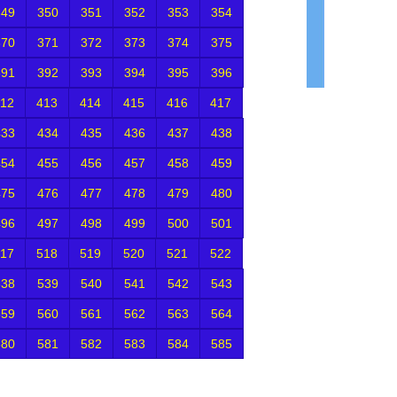
349
350
351
352
353
354
370
371
372
373
374
375
391
392
393
394
395
396
12
413
414
415
416
417
433
434
435
436
437
438
454
455
456
457
458
459
475
476
477
478
479
480
496
497
498
499
500
501
17
518
519
520
521
522
538
539
540
541
542
543
559
560
561
562
563
564
580
581
582
583
584
585