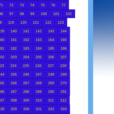
71
72
73
74
75
76
77
96
97
98
99
100
101
102
8
119
120
121
122
123
139
140
141
142
143
144
160
161
162
163
164
165
181
182
183
184
185
186
202
203
204
205
206
207
23
224
225
226
227
228
244
245
246
247
248
249
265
266
267
268
269
270
286
287
288
289
290
291
307
308
309
310
311
312
328
329
330
331
332
333