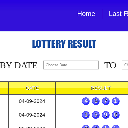
Home
Last R
LOTTERY RESULT
 BY DATE
TO
DATE
RESULT
4971
04-09-2024
1596
04-09-2024