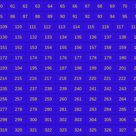
60
61
62
63
64
65
66
67
68
69
70
85
86
87
88
89
90
91
92
93
94
95
109
110
111
112
113
114
115
116
117
11
130
131
132
133
134
135
136
137
138
151
152
153
154
155
156
157
158
159
172
173
174
175
176
177
178
179
180
193
194
195
196
197
198
199
200
201
214
215
216
217
218
219
220
221
222
2
235
236
237
238
239
240
241
242
243
256
257
258
259
260
261
262
263
264
277
278
279
280
281
282
283
284
285
298
299
300
301
302
303
304
305
306
319
320
321
322
323
324
325
326
327