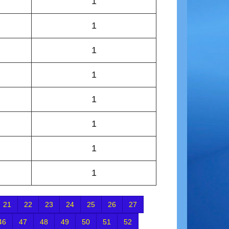
1
1
1
1
1
1
1
1
21
22
23
24
25
26
27
46
47
48
49
50
51
52