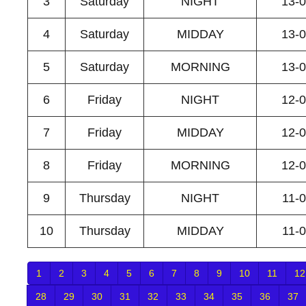
3
Saturday
NIGHT
13-
4
Saturday
MIDDAY
13-
5
Saturday
MORNING
13-
6
Friday
NIGHT
12-
7
Friday
MIDDAY
12-
8
Friday
MORNING
12-
9
Thursday
NIGHT
11-
10
Thursday
MIDDAY
11-
1
2
3
4
5
6
7
8
9
10
11
12
28
29
30
31
32
33
34
35
36
37