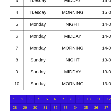
3
Tuesday
MIDDAY
15-
4
Tuesday
MORNING
15-
5
Monday
NIGHT
14-
6
Monday
MIDDAY
14-
7
Monday
MORNING
14-
8
Sunday
NIGHT
13-
9
Sunday
MIDDAY
13-
10
Sunday
MORNING
13-
1
2
3
4
5
6
7
8
9
10
11
12
28
29
30
31
32
33
34
35
36
37