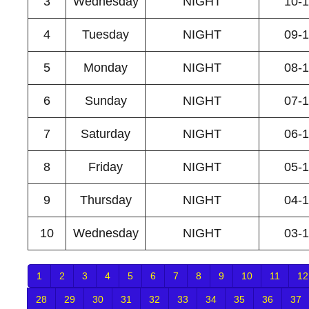
3
Wednesday
NIGHT
10-
4
Tuesday
NIGHT
09-
5
Monday
NIGHT
08-
6
Sunday
NIGHT
07-
7
Saturday
NIGHT
06-
8
Friday
NIGHT
05-
9
Thursday
NIGHT
04-
10
Wednesday
NIGHT
03-
1
2
3
4
5
6
7
8
9
10
11
12
28
29
30
31
32
33
34
35
36
37