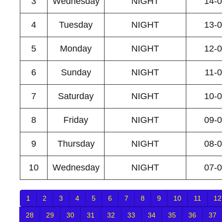
3
Wednesday
NIGHT
14-
4
Tuesday
NIGHT
13-
5
Monday
NIGHT
12-
6
Sunday
NIGHT
11-
7
Saturday
NIGHT
10-
8
Friday
NIGHT
09-
9
Thursday
NIGHT
08-
10
Wednesday
NIGHT
07-
1
2
3
4
5
6
7
8
9
10
11
12
28
29
30
31
32
33
34
35
36
37